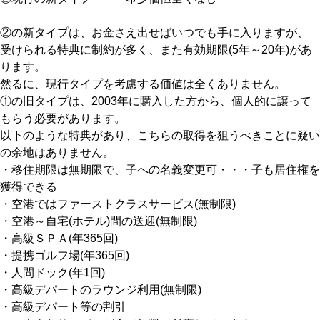
②の新タイプは、お金さえ出せばいつでも手に入りますが、
受けられる特典に制約が多く、また有効期限(5年～20年)があ
ります。
然るに、現行タイプを考慮する価値は全くありません。
①の旧タイプは、2003年に購入した方から、個人的に譲って
もらう必要があります。
以下のような特典があり、こちらの取得を狙うべきことに疑い
の余地はありません。
・移住期限は無期限で、子への名義変更可・・・子も居住権を
獲得できる
・空港ではファーストクラスサービス(無制限)
・空港～自宅(ホテル)間の送迎(無制限)
・高級ＳＰＡ(年365回)
・提携ゴルフ場(年365回)
・人間ドック(年1回)
・高級デパートのラウンジ利用(無制限)
・高級デパート等の割引