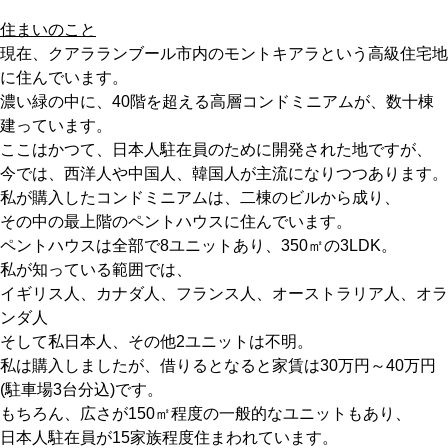
住まいのこと
現在、クアラランブール市内のモントキアラという高級住宅地
に住んでいます。
濃い緑の中に、40階を超える高層コンドミニアムが、数十棟
建っています。
ここはかつて、日本人駐在員のために開発された地ですが、
今では、西洋人や中国人、韓国人が主流になりつつあります。
私が購入したコンドミニアムは、二棟のビルから成り、
その中の最上階のペントハウスに住んでいます。
ペントハウスは全部で8ユニットあり、350㎡の3LDK。
私が知っている範囲では、
イギリス人、カナダ人、フランス人、オーストラリア人、オラ
ンダ人
そして私日本人、その他2ユニットは不明。
私は購入しましたが、借りるとなると家賃は30万円～40万円
(駐車場3台分込)です。
もちろん、広さが150㎡程度の一般的なユニットもあり、
日本人駐在員が15家族程度住まわれています。