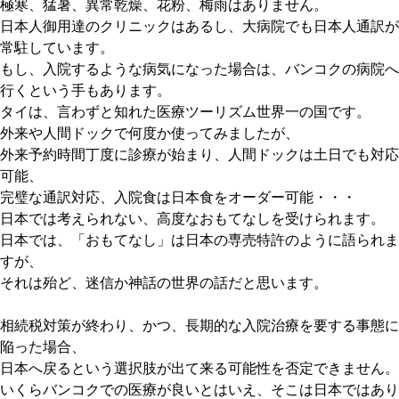
極寒、猛暑、異常乾燥、花粉、梅雨はありません。
日本人御用達のクリニックはあるし、大病院でも日本人通訳が
常駐しています。
もし、入院するような病気になった場合は、バンコクの病院へ
行くという手もあります。
タイは、言わずと知れた医療ツーリズム世界一の国です。
外来や人間ドックで何度か使ってみましたが、
外来予約時間丁度に診療が始まり、人間ドックは土日でも対応
可能、
完璧な通訳対応、入院食は日本食をオーダー可能・・・
日本では考えられない、高度なおもてなしを受けられます。
日本では、「おもてなし」は日本の専売特許のように語られま
すが、
それは殆ど、迷信か神話の世界の話だと思います。
相続税対策が終わり、かつ、長期的な入院治療を要する事態に
陥った場合、
日本へ戻るという選択肢が出て来る可能性を否定できません。
いくらバンコクでの医療が良いとはいえ、そこは日本ではあり