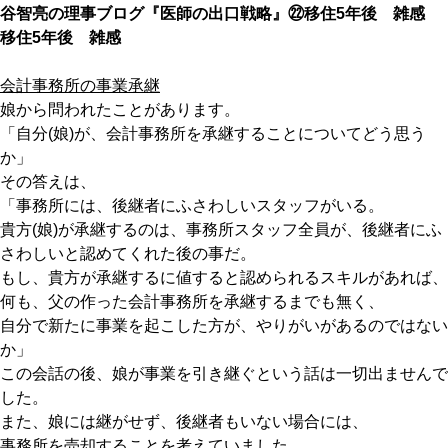
谷智亮の理事ブログ『医師の出口戦略』㉒移住5年後 雑感
移住5年後 雑感
会計事務所の事業承継
娘から問われたことがあります。
「自分(娘)が、会計事務所を承継することについてどう思う
か」
その答えは、
「事務所には、後継者にふさわしいスタッフがいる。
貴方(娘)が承継するのは、事務所スタッフ全員が、後継者にふ
さわしいと認めてくれた後の事だ。
もし、貴方が承継するに値すると認められるスキルがあれば、
何も、父の作った会計事務所を承継するまでも無く、
自分で新たに事業を起こした方が、やりがいがあるのではない
か」
この会話の後、娘が事業を引き継ぐという話は一切出ませんで
した。
また、娘には継がせず、後継者もいない場合には、
事務所を売却することを考えていました。