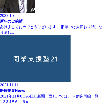
2022.1.7
新年のご挨拶
あけましておめでとうございます。 旧年中は大変お世話にな
りまし...
2021.11.11
医療業界News
2021年11月8日の日経新聞一面TOPでは、 ～病床再編 戦...
1
2
3
4
5
6
…
9
»