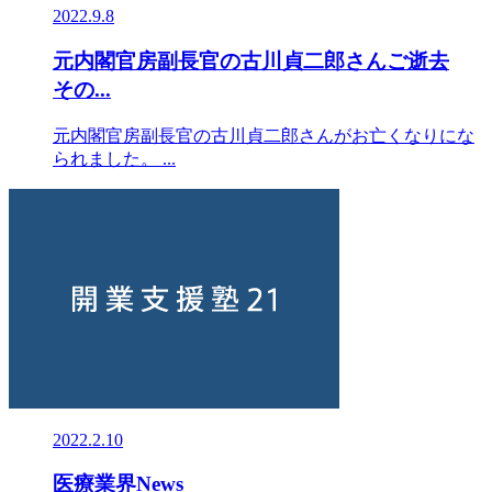
2022.9.8
元内閣官房副長官の古川貞二郎さんご逝去
その...
元内閣官房副長官の古川貞二郎さんがお亡くなりにな
られました。 ...
2022.2.10
医療業界News