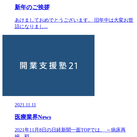
新年のご挨拶
あけましておめでとうございます。 旧年中は大変お世
話になりまし...
2021.11.11
医療業界News
2021年11月8日の日経新聞一面TOPでは、 ～病床再
編 戦...