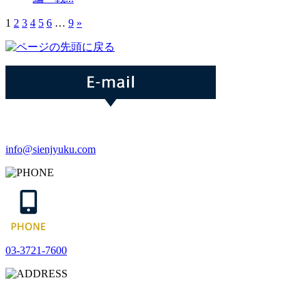
1
2
3
4
5
6
…
9
»
info@sienjyuku.com
03-3721-7600