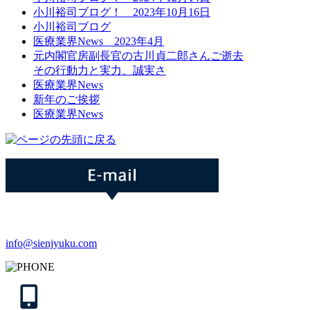
小川裕司ブログ！ 2023年10月16日
小川裕司ブログ
医療業界News 2023年4月
元内閣官房副長官の古川貞二郎さんご逝去
その行動力と実力、誠実さ
医療業界News
新年のご挨拶
医療業界News
info@sienjyuku.com