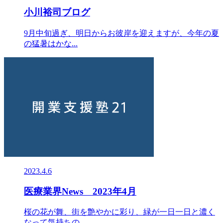
小川裕司ブログ
9月中旬過ぎ、明日からお彼岸を迎えますが、今年の夏
の猛暑はかな...
2023.4.6
医療業界News 2023年4月
桜の花が舞、街を艶やかに彩り、緑が一日一日と濃く
なって気持ちの...