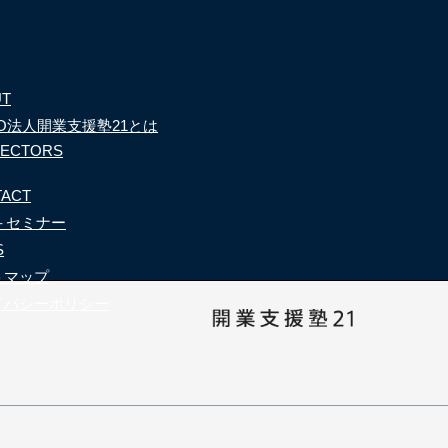
UT
PO法人開業支援塾21とは
RECTORS
TACT
i＋セミナー
S
トマップ
イバシーポリシー