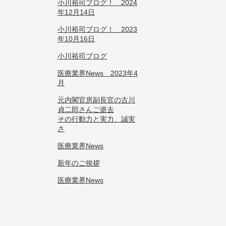
小川裕司ブログ！ 2024
年12月14日
小川裕司ブログ！ 2023
年10月16日
小川裕司ブログ
医療業界News 2023年4
月
元内閣官房副長官の古川
貞二郎さんご逝去
その行動力と実力、誠実
さ
医療業界News
新年のご挨拶
医療業界News