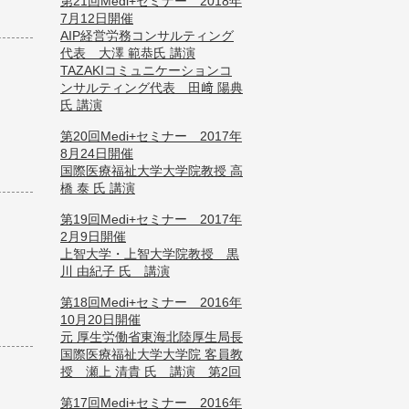
第21回Medi+セミナー 2018年
7月12日開催
AIP経営労務コンサルティング
代表 大澤 範恭氏 講演
TAZAKIコミュニケーションコ
ンサルティング代表 田﨑 陽典
氏 講演
第20回Medi+セミナー 2017年
8月24日開催
国際医療福祉大学大学院教授 高
橋 泰 氏 講演
第19回Medi+セミナー 2017年
2月9日開催
上智大学・上智大学院教授 黒
川 由紀子 氏 講演
第18回Medi+セミナー 2016年
10月20日開催
元 厚生労働省東海北陸厚生局長
国際医療福祉大学大学院 客員教
授 瀬上 清貴 氏 講演 第2回
第17回Medi+セミナー 2016年