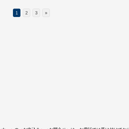
1
2
3
»