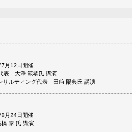
年7月12日開催
代表 大澤 範恭氏 講演
コンサルティング代表 田﨑 陽典氏 講演
年8月24日開催
 泰 氏 講演