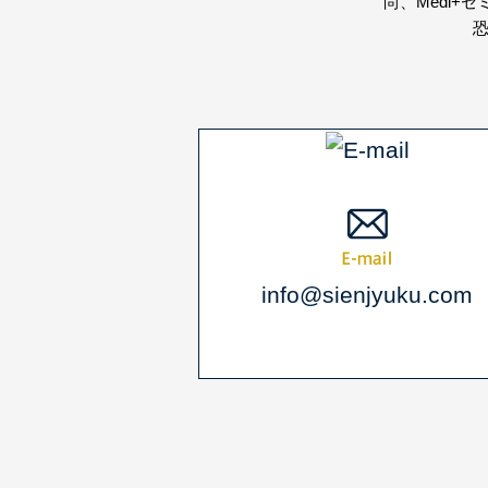
尚、Medi
info@sienjyuku.com