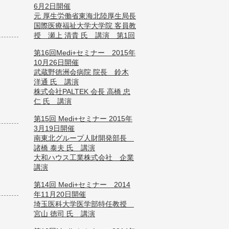
6月2日開催
元 厚生労働省東海北陸厚生局長
国際医療福祉大学大学院 客員教
授 瀬上 清貴 氏 講演 第1回
第16回Medi+セミナー 2015年
10月26日開催
武蔵野徳洲会病院 院長 鈴木
洋通 氏 講演
株式会社PALTEK 会長 高橋 忠
仁 氏 講演
第15回 Medi+セミナー 2015年
3月19日開催
南東北グループ人財開発部長
諸橋 泰夫 氏 講演
大和ハウス工業株式会社 企業
講演
第14回 Medi+セミナー 2014
年11月20日開催
埼玉医科大学医学部特任教授
宮山 徳司 氏 講演